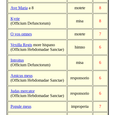
Ave Maria
a 8
motete
8
Kyrie
misa
8
(Officium Defunctorum)
O vos omnes
motete
7
Vexilla Regis
more hispano
himno
6
(Officium Hebdomadae Sanctae)
Introitus
misa
6
(Officium Defunctorum)
Amicus meus
responsorio
6
(Officium Hebdomadae Sanctae)
Judas mercator
responsorio
6
(Officium Hebdomadae Sanctae)
Popule meus
improperia
7