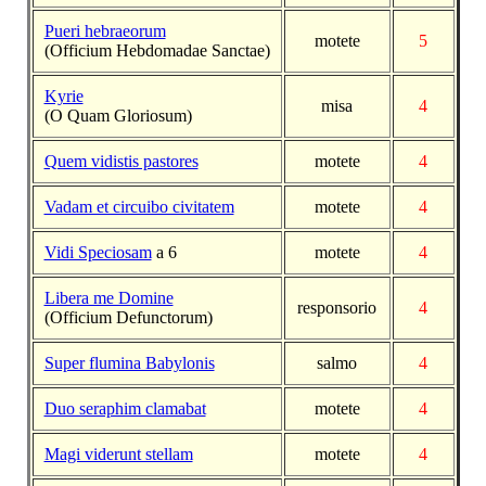
Pueri hebraeorum
motete
5
(Officium Hebdomadae Sanctae)
Kyrie
misa
4
(O Quam Gloriosum)
Quem vidistis pastores
motete
4
Vadam et circuibo civitatem
motete
4
Vidi Speciosam
a 6
motete
4
Libera me Domine
responsorio
4
(Officium Defunctorum)
Super flumina Babylonis
salmo
4
Duo seraphim clamabat
motete
4
Magi viderunt stellam
motete
4