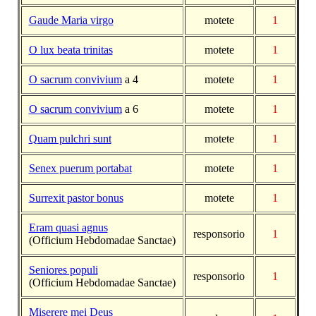
Gaude Maria virgo
motete
1
O lux beata trinitas
motete
1
O sacrum convivium
a 4
motete
1
O sacrum convivium
a 6
motete
1
Quam pulchri sunt
motete
1
Senex puerum portabat
motete
1
Surrexit pastor bonus
motete
1
Eram quasi agnus
responsorio
1
(Officium Hebdomadae Sanctae)
Seniores populi
responsorio
1
(Officium Hebdomadae Sanctae)
Miserere mei Deus