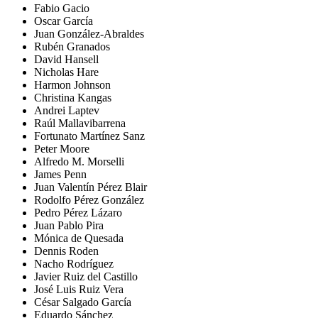
Fabio Gacio
Oscar García
Juan González-Abraldes
Rubén Granados
David Hansell
Nicholas Hare
Harmon Johnson
Christina Kangas
Andrei Laptev
Raúl Mallavibarrena
Fortunato Martínez Sanz
Peter Moore
Alfredo M. Morselli
James Penn
Juan Valentín Pérez Blair
Rodolfo Pérez González
Pedro Pérez Lázaro
Juan Pablo Pira
Mónica de Quesada
Dennis Roden
Nacho Rodríguez
Javier Ruiz del Castillo
José Luis Ruiz Vera
César Salgado García
Eduardo Sánchez