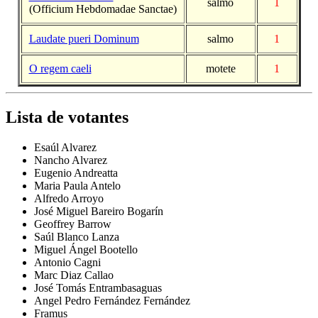
salmo
1
(Officium Hebdomadae Sanctae)
Laudate pueri Dominum
salmo
1
O regem caeli
motete
1
Lista de votantes
Esaúl Alvarez
Nancho Alvarez
Eugenio Andreatta
Maria Paula Antelo
Alfredo Arroyo
José Miguel Bareiro Bogarín
Geoffrey Barrow
Saúl Blanco Lanza
Miguel Ángel Bootello
Antonio Cagni
Marc Diaz Callao
José Tomás Entrambasaguas
Angel Pedro Fernández Fernández
Framus