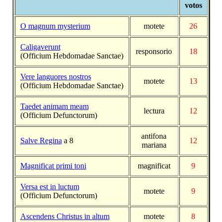
votos
O magnum mysterium
motete
26
Caligaverunt
responsorio
18
(Officium Hebdomadae Sanctae)
Vere languores nostros
motete
13
(Officium Hebdomadae Sanctae)
Taedet animam meam
lectura
12
(Officium Defunctorum)
antifona
Salve Regina
a 8
12
mariana
Magnificat primi toni
magnificat
9
Versa est in luctum
motete
9
(Officium Defunctorum)
Ascendens Christus in altum
motete
8