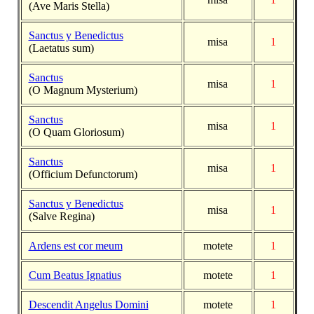
(Ave Maris Stella)
Sanctus y Benedictus
misa
1
(Laetatus sum)
Sanctus
misa
1
(O Magnum Mysterium)
Sanctus
misa
1
(O Quam Gloriosum)
Sanctus
misa
1
(Officium Defunctorum)
Sanctus y Benedictus
misa
1
(Salve Regina)
Ardens est cor meum
motete
1
Cum Beatus Ignatius
motete
1
Descendit Angelus Domini
motete
1