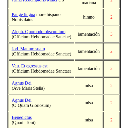
mariana
Pange lingua
more hispano
himno
2
Nobis datus
Aleph. Quomodo obscuratum
lamentación
3
(Officium Hebdomadae Sanctae)
Jod. Manum suam
lamentación
2
(Officium Hebdomadae Sanctae)
Vau. Et egressus est
lamentación
2
(Officium Hebdomadae Sanctae)
Agnus Dei
misa
2
(Ave Maris Stella)
Agnus Dei
misa
2
(O Quam Gloriosum)
Benedictus
misa
2
(Quarti Toni)