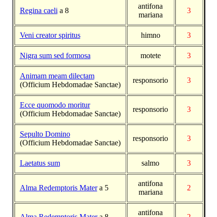
antifona
Regina caeli
a 8
3
mariana
Veni creator spiritus
himno
3
Nigra sum sed formosa
motete
3
Animam meam dilectam
responsorio
3
(Officium Hebdomadae Sanctae)
Ecce quomodo moritur
responsorio
3
(Officium Hebdomadae Sanctae)
Sepulto Domino
responsorio
3
(Officium Hebdomadae Sanctae)
Laetatus sum
salmo
3
antifona
Alma Redemptoris Mater
a 5
2
mariana
antifona
Alma Redemptoris Mater
a 8
2