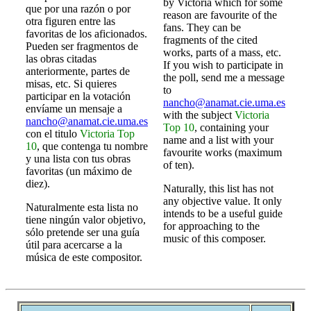
by Victoria which for some
que por una razón o por
reason are favourite of the
otra figuren entre las
fans. They can be
favoritas de los aficionados.
fragments of the cited
Pueden ser fragmentos de
works, parts of a mass, etc.
las obras citadas
If you wish to participate in
anteriormente, partes de
the poll, send me a message
misas, etc. Si quieres
to
participar en la votación
nancho@anamat.cie.uma.es
envíame un mensaje a
with the subject
Victoria
nancho@anamat.cie.uma.es
Top 10
, containing your
con el titulo
Victoria Top
name and a list with your
10
, que contenga tu nombre
favourite works (maximum
y una lista con tus obras
of ten).
favoritas (un máximo de
diez).
Naturally, this list has not
any objective value. It only
Naturalmente esta lista no
intends to be a useful guide
tiene ningún valor objetivo,
for approaching to the
sólo pretende ser una guía
music of this composer.
útil para acercarse a la
música de este compositor.