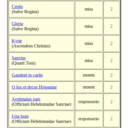
Credo
misa
2
(Salve Regina)
Gloria
misa
2
(Salve Regina)
Kyrie
misa
2
(Ascendens Christus)
Sanctus
misa
2
(Quarti Toni)
Gaudent in caelis
motete
2
O lux et decus Hispaniae
motete
2
Aestimatus sum
responsorio
2
(Officium Hebdomadae Sanctae)
Una hora
responsorio
2
(Officium Hebdomadae Sanctae)