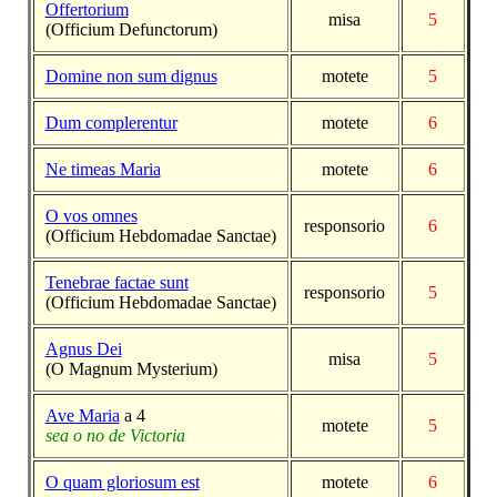
Offertorium
misa
5
(Officium Defunctorum)
Domine non sum dignus
motete
5
Dum complerentur
motete
6
Ne timeas Maria
motete
6
O vos omnes
responsorio
6
(Officium Hebdomadae Sanctae)
Tenebrae factae sunt
responsorio
5
(Officium Hebdomadae Sanctae)
Agnus Dei
misa
5
(O Magnum Mysterium)
Ave Maria
a 4
motete
5
sea o no de Victoria
O quam gloriosum est
motete
6