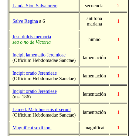
Lauda Sion Salvatorem
secuencia
2
antifona
Salve Regina
a 6
1
mariana
Jesu dulcis memoria
himno
1
sea o no de Victoria
Incipit lamentatio Jeremieae
lamentación
1
(Officium Hebdomadae Sanctae)
Incipit oratio Jeremieae
lamentación
1
(Officium Hebdomadae Sanctae)
Incipit oratio Jeremieae
lamentación
1
(ms. 186)
Lamed. Matribus suis dixerunt
lamentación
1
(Officium Hebdomadae Sanctae)
Magnificat sexti toni
magnificat
1